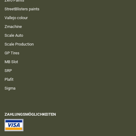
Zero Paints
StreetBlisters paints
Vallejo colour
Zmachine
Scale Auto
Scale Production
GP Tires
MB Slot
SRP
Plafit
Sigma
ZAHLUNGSMÖGLICHKEITEN