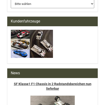
Kundenfahrzeuge
News
SF Klasse1 F1 Chassis in 2 Radstandsbereichen nun
lieferbar