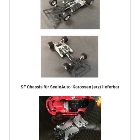
SF Chassis für ScaleAuto-Karossen jetzt lieferbar