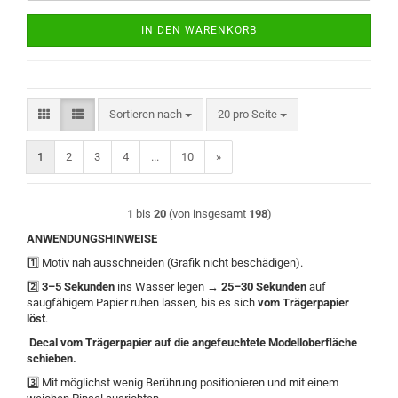
IN DEN WARENKORB
Sortieren nach
pro Seite
Sortieren nach
20 pro Seite
1
2
3
4
...
10
»
1
bis
20
(von insgesamt
198
)
ANWENDUNGSHINWEISE
1️⃣ Motiv nah ausschneiden (Grafik nicht beschädigen).
2️⃣
3–5 Sekunden
ins Wasser legen →
25–30 Sekunden
auf
saugfähigem Papier ruhen lassen, bis es sich
vom Trägerpapier
löst
.
Decal vom Trägerpapier auf die angefeuchtete Modelloberfläche
schieben.
3️⃣ Mit möglichst wenig Berührung positionieren und mit einem