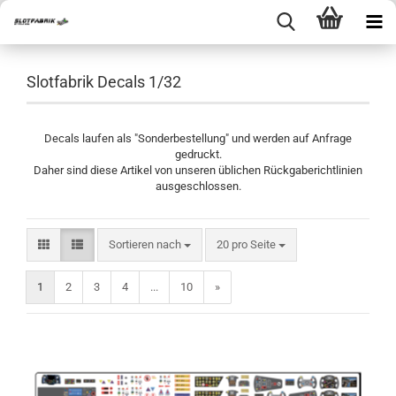
Slotfabrik Decals 1/32
Decals laufen als "Sonderbestellung" und werden auf Anfrage
gedruckt.
Daher sind diese Artikel von unseren üblichen Rückgaberichtlinien
ausgeschlossen.
Sortieren nach
pro Seite
Sortieren nach
20 pro Seite
1
2
3
4
...
10
»