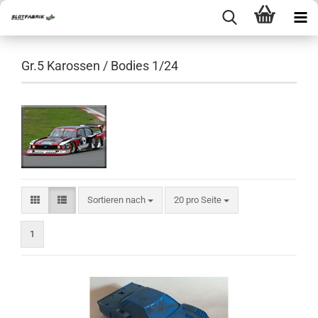
Gr.5 Karossen / Bodies 1/24
Sortieren nach
pro Seite
Sortieren nach
20 pro Seite
1