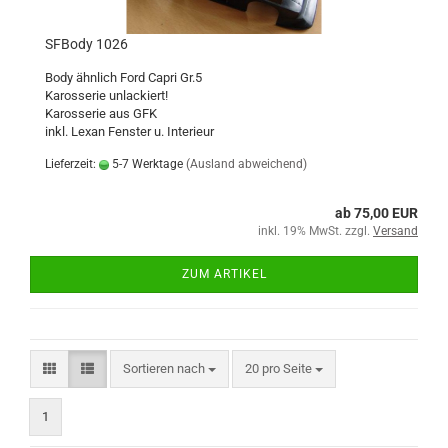
SFBody 1026
Body ähnlich Ford Capri Gr.5
Karosserie unlackiert!
Karosserie aus GFK
inkl. Lexan Fenster u. Interieur
Lieferzeit:
5-7 Werktage
(Ausland abweichend)
ab 75,00 EUR
inkl. 19% MwSt. zzgl.
Versand
ZUM ARTIKEL
Sortieren nach
pro Seite
Sortieren nach
20 pro Seite
1