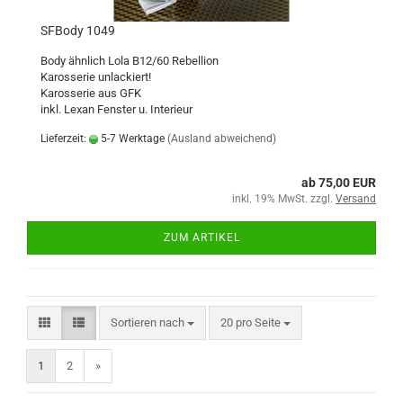
SFBody 1049
Body ähnlich Lola B12/60 Rebellion
Karosserie unlackiert!
Karosserie aus GFK
inkl. Lexan Fenster u. Interieur
Lieferzeit:
5-7 Werktage
(Ausland abweichend)
ab 75,00 EUR
inkl. 19% MwSt. zzgl.
Versand
ZUM ARTIKEL
Sortieren nach
pro Seite
Sortieren nach
20 pro Seite
1
2
»