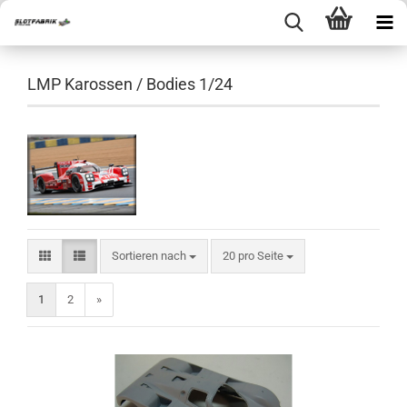
LMP Karossen / Bodies 1/24
Sortieren nach
pro Seite
Sortieren nach
20 pro Seite
1
2
»