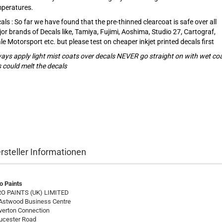
peratures.
als : So far we have found that the pre-thinned clearcoat is safe over all
or brands of Decals like, Tamiya, Fujimi, Aoshima, Studio 27, Cartograf,
le Motorsport etc. but please test on cheaper inkjet printed decals first
ays apply light mist coats over decals NEVER go straight on with wet coa
s could melt the decals
rsteller Informationen
o Paints
O PAINTS (UK) LIMITED
Astwood Business Centre
verton Connection
ucester Road