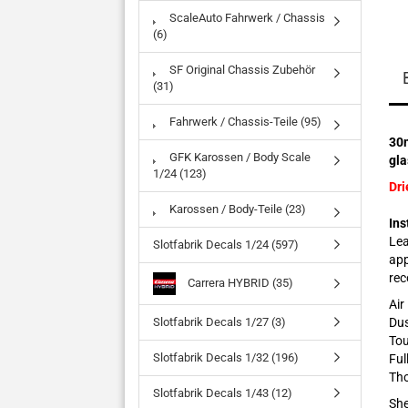
ScaleAuto Fahrwerk / Chassis
(6)
SF Original Chassis Zubehör
(31)
Fahrwerk / Chassis-Teile (95)
30m
GFK Karossen / Body Scale
gla
1/24 (123)
Dri
Karossen / Body-Teile (23)
Ins
Lea
Slotfabrik Decals 1/24 (597)
app
rec
Carrera HYBRID (35)
Air
Slotfabrik Decals 1/27 (3)
Dus
Tou
Slotfabrik Decals 1/32 (196)
Ful
Tho
Slotfabrik Decals 1/43 (12)
She