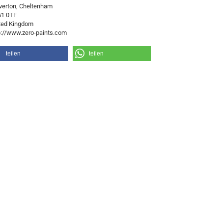
verton, Cheltenham
1 0TF
ted Kingdom
p://www.zero-paints.com
teilen
teilen