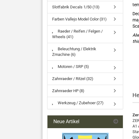
tem
Slotfabrik Decals 1/50 (13)
Dec
Farben Vallejo Model Color (31)
maj
Sca
Raeder / Reifen / Felgen /
Alw
Wheels (41)
thi
Beleuchtung / Elektrik
Zmachine (6)
Motoren / SRP (5)
Zahnraeder / Ritzel (32)
Zahnraeder HP (8)
He
Werkzeug / Zubehoer (27)
Zer
ZER
Neue Artikel
A1 
Sta
Glo