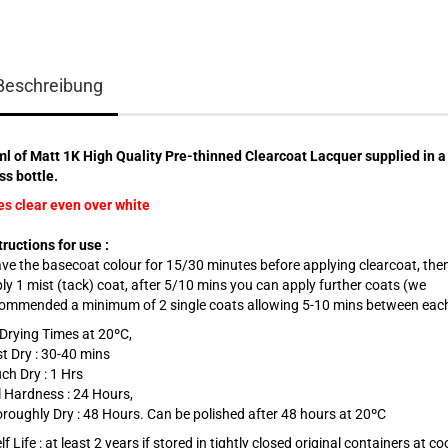
Beschreibung
l of Matt 1K High Quality Pre-thinned Clearcoat Lacquer supplied in a
ss bottle.
es clear even over white
tructions for use :
ve the basecoat colour for 15/30 minutes before applying clearcoat, the
ly 1 mist (tack) coat, after 5/10 mins you can apply further coats (we
ommended a minimum of 2 single coats allowing 5-10 mins between eac
 Drying Times at 20ºC,
t Dry : 30-40 mins
ch Dry : 1 Hrs
l Hardness : 24 Hours,
roughly Dry : 48 Hours. Can be polished after 48 hours at 20ºC
lf Life : at least 2 years if stored in tightly closed original containers at co