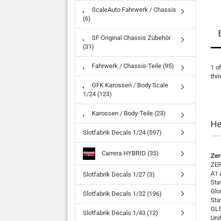
ScaleAuto Fahrwerk / Chassis
(6)
SF Original Chassis Zubehör
(31)
Fahrwerk / Chassis-Teile (95)
1 o
thi
GFK Karossen / Body Scale
1/24 (123)
Karossen / Body-Teile (23)
He
Slotfabrik Decals 1/24 (597)
Carrera HYBRID (35)
Zer
ZER
A1 
Slotfabrik Decals 1/27 (3)
Sta
Glo
Slotfabrik Decals 1/32 (196)
Sta
GL5
Slotfabrik Decals 1/43 (12)
Uni