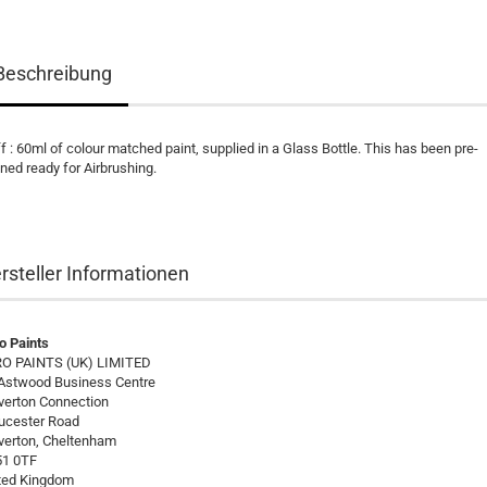
Beschreibung
ff : 60ml of colour matched paint, supplied in a Glass Bottle. This has been pre-
nned ready for Airbrushing.
rsteller Informationen
o Paints
O PAINTS (UK) LIMITED
Astwood Business Centre
verton Connection
ucester Road
verton, Cheltenham
1 0TF
ted Kingdom