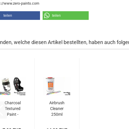
p://www.zero-paints.com
teilen
teilen
nden, welche diesen Artikel bestellten, haben auch folgen
Charcoal
Airbrush
Textured
Cleaner
Paint -
250ml
30ml
(Engines,...