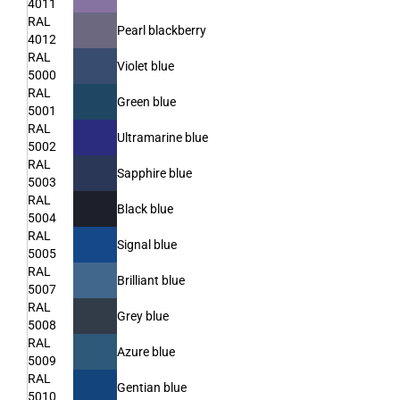
4011
RAL
Pearl blackberry
4012
RAL
Violet blue
5000
RAL
Green blue
5001
RAL
Ultramarine blue
5002
RAL
Sapphire blue
5003
RAL
Black blue
5004
RAL
Signal blue
5005
RAL
Brilliant blue
5007
RAL
Grey blue
5008
RAL
Azure blue
5009
RAL
Gentian blue
5010