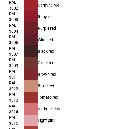
RAL
Carmine red
3002
RAL
Ruby red
3003
RAL
Purple red
3004
RAL
Wine red
3005
RAL
Black red
3007
RAL
Oxide red
3009
RAL
Brown red
3011
RAL
Beige red
3012
RAL
Tomato red
3013
RAL
Antique pink
3014
RAL
Light pink
3015