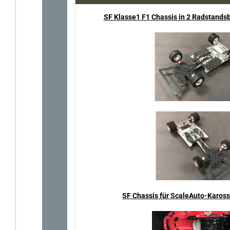
SF Klasse1 F1 Chassis in 2 Radstandsb
SF Chassis für ScaleAuto-Karosse