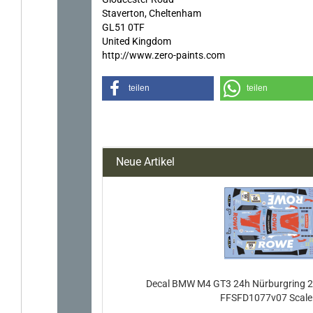
Staverton, Cheltenham
GL51 0TF
United Kingdom
http://www.zero-paints.com
teilen
teilen
Neue Artikel
Decal BMW M4 GT3 24h Nürburgring 
FFSFD1077v07 Scale