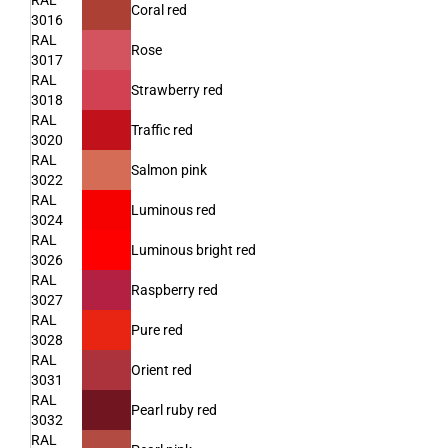
RAL
Coral red
3016
RAL
Rose
3017
RAL
Strawberry red
3018
RAL
Traffic red
3020
RAL
Salmon pink
3022
RAL
Luminous red
3024
RAL
Luminous bright red
3026
RAL
Raspberry red
3027
RAL
Pure red
3028
RAL
Orient red
3031
RAL
Pearl ruby red
3032
RAL