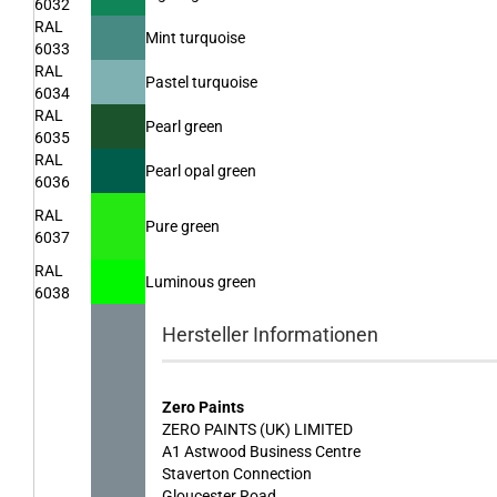
6032
RAL
Mint turquoise
6033
RAL
Pastel turquoise
6034
RAL
Pearl green
6035
RAL
Pearl opal green
6036
RAL
Pure green
6037
RAL
Luminous green
6038
Hersteller Informationen
Zero Paints
ZERO PAINTS (UK) LIMITED
A1 Astwood Business Centre
Staverton Connection
Gloucester Road