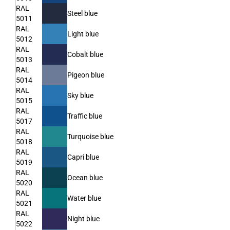
RAL
Steel blue
5011
RAL
Light blue
5012
RAL
Cobalt blue
5013
RAL
Pigeon blue
5014
RAL
Sky blue
5015
RAL
Traffic blue
5017
RAL
Turquoise blue
5018
RAL
Capri blue
5019
RAL
Ocean blue
5020
RAL
Water blue
5021
RAL
Night blue
5022