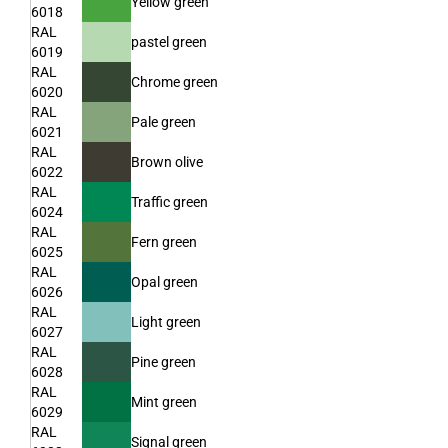
Yellow green
6018
RAL
pastel green
6019
RAL
Chrome green
6020
RAL
Pale green
6021
RAL
Brown olive
6022
RAL
Traffic green
6024
RAL
Fern green
6025
RAL
Opal green
6026
RAL
Light green
6027
RAL
Pine green
6028
RAL
Mint green
6029
RAL
Signal green