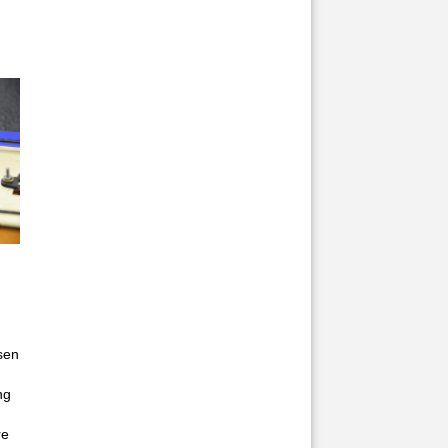
sen
ng
re