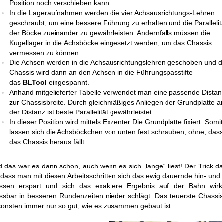
Position noch verschieben kann.
In die Lageraufnahmen werden die vier Achsausrichtungs-Lehren
geschraubt, um eine bessere Führung zu erhalten und die Parallelit
der Böcke zueinander zu gewährleisten. Andernfalls müssen die
Kugellager in die Achsböcke eingesetzt werden, um das Chassis
vermessen zu können.
Die Achsen werden in die Achsausrichtungslehren geschoben und 
Chassis wird dann an den Achsen in die Führungspasstifte
das
BLTool
eingespannt.
Anhand mitgelieferter Tabelle verwendet man eine passende Distan
zur Chassisbreite. Durch gleichmäßiges Anliegen der Grundplatte a
der Distanz ist beste Parallelität gewährleistet.
In dieser Position wird mittels Exzenter Die Grundplatte fixiert. Somi
lassen sich die Achsböckchen von unten fest schrauben, ohne, das
das Chassis heraus fällt.
 das war es dann schon, auch wenn es sich „lange“ liest! Der Trick d
, dass man mit diesen Arbeitsschritten sich das ewig dauernde hin- und
ssen erspart und sich das exaktere Ergebnis auf der Bahn wirkl
sbar in besseren Rundenzeiten nieder schlägt. Das teuerste Chassis
onsten immer nur so gut, wie es zusammen gebaut ist.