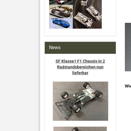
News
SF Klasse1 F1 Chassis in 2
Radstandsbereichen nun
lieferbar
Wie