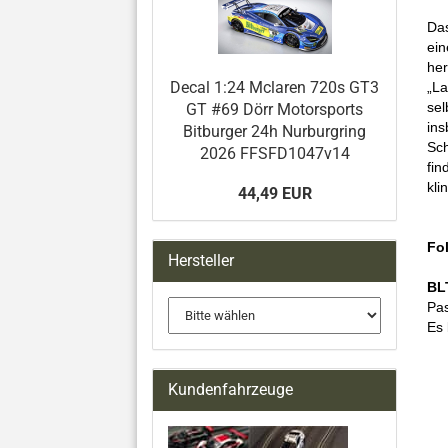
Das
ei
her
Decal 1:24 Mclaren 720s GT3
„La
se
GT #69 Dörr Motorsports
in
Bitburger 24h Nurburgring
Sch
2026 FFSFD1047v14
fin
kli
44,49 EUR
Fol
Hersteller
BL
Pas
Es 
Kundenfahrzeuge