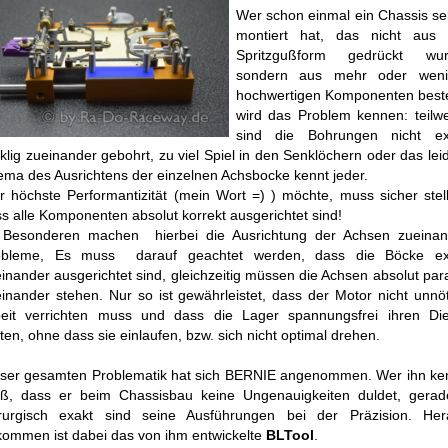
Wer schon einmal ein Chassis se
montiert hat, das nicht aus 
Spritzgußform gedrückt wur
sondern aus mehr oder weni
hochwertigen Komponenten beste
wird das Problem kennen: teilw
sind die Bohrungen nicht ex
klig zueinander gebohrt, zu viel Spiel in den Senklöchern oder das lei
ma des Ausrichtens der einzelnen Achsbocke kennt jeder.
 höchste Performantizität (mein Wort =) ) möchte, muss sicher stel
s alle Komponenten absolut korrekt ausgerichtet sind!
 Besonderen machen hierbei die Ausrichtung der Achsen zueinan
obleme, Es muss darauf geachtet werden, dass die Böcke ex
inander ausgerichtet sind, gleichzeitig müssen die Achsen absolut para
inander stehen. Nur so ist gewährleistet, dass der Motor nicht unnö
beit verrichten muss und dass die Lager spannungsfrei ihren Die
sten, ohne dass sie einlaufen, bzw. sich nicht optimal drehen.
ser gesamten Problematik hat sich BERNIE angenommen. Wer ihn ken
iß, dass er beim Chassisbau keine Ungenauigkeiten duldet, gerad
irurgisch exakt sind seine Ausführungen bei der Präzision. Her
ommen ist dabei das von ihm entwickelte
BLTool
.