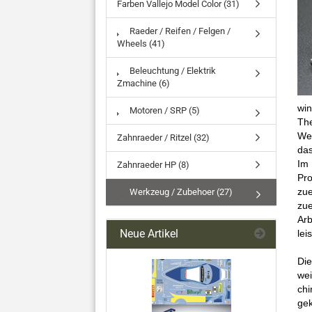
Farben Vallejo Model Color (31)
Raeder / Reifen / Felgen /
Wheels (41)
Beleuchtung / Elektrik
Zmachine (6)
win
Motoren / SRP (5)
The
Wer
Zahnraeder / Ritzel (32)
das
Im
Zahnraeder HP (8)
Pr
zue
Werkzeug / Zubehoer (27)
zue
Ar
Neue Artikel
lei
Die
we
ch
gek