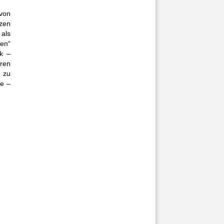
von
zen
 als
ben“
k –
ren
a zu
te –