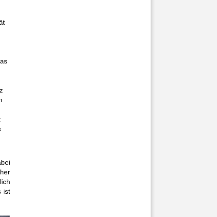
ät
das
z
n
t
s
abei
 her
ich
 ist