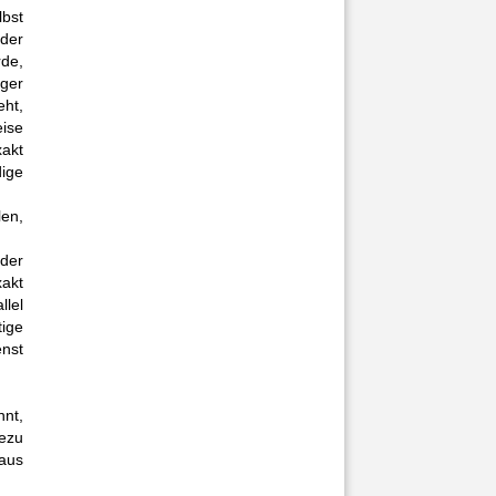
lbst
der
de,
ger
ht,
eise
akt
dige
len,
der
akt
llel
tige
nst
nt,
ezu
aus