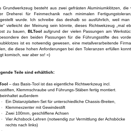
 Grundwerkzeug besteht aus zwei gefrästen Aluminiumklötzen, die 
ner Dreherei für Feinmechanik nach minimalen Fertigungstoleran
gestellt wurde. Ich schreibe das deshalb so ausführlich, weil man
ie“ vielleicht der Meinung sein könnte, dieses Richtwekzeug „mal e
lbst zu bauen,
BLTool
aufgrund der vielen Passungen am Werkstüc
sbesondere den beiden Passungen für die Führungsstifte des vorde
ubklotzes ist es notwendig gewesen, eine metallverarbeitende Firm
den, die diese hohen Anforderungen bei den Toleranzen erfüllen konn
ngt komisch, war aber so! =)
gende Teile sind erhältlich:
Tool
– das Basis-Tool ist das eigentliche Richtwerkzeug incl.
sstiften, Klemmschraube und Führungs-Stäben fertig montiert.
beinhaltet außerdem
Ein Distanzplatten-Set für unterschiedliche Chassis-Breiten,
Klemmexzenter mit Gewindestift
Zwei 100mm, geschliffene Achsen
Vier Achsbock-Lehren (notwendig zur Vermittlung der Achsböcke
rechts nach links)