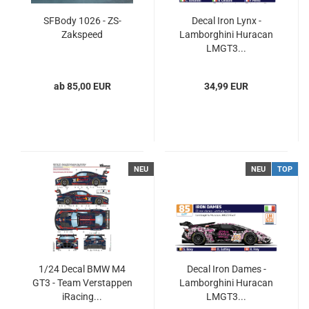
SFBody 1026 - ZS-
Decal Iron Lynx -
Zakspeed
Lamborghini Huracan
LMGT3...
ab 85,00 EUR
34,99 EUR
NEU
NEU
TOP
1/24 Decal BMW M4
Decal Iron Dames -
GT3 - Team Verstappen
Lamborghini Huracan
iRacing...
LMGT3...