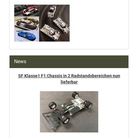
News
SF Klasse1 F1 Chassis in 2 Radstandsbereichen nun
lieferbar