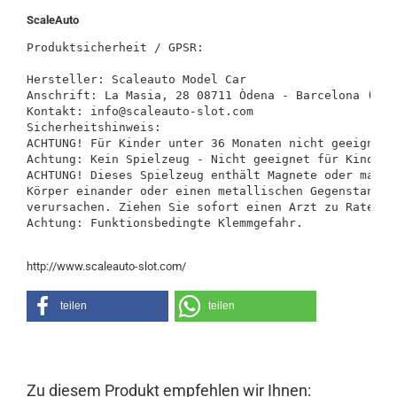
ScaleAuto
Produktsicherheit / GPSR:

Hersteller: Scaleauto Model Car

Anschrift: La Masia, 28 08711 Òdena - Barcelona (Spai
Kontakt: info@scaleauto-slot.com

Sicherheitshinweis:

ACHTUNG! Für Kinder unter 36 Monaten nicht geeignet.
Achtung: Kein Spielzeug - Nicht geeignet für Kinder u
ACHTUNG! Dieses Spielzeug enthält Magnete oder magne
Körper einander oder einen metallischen Gegenstand a
verursachen. Ziehen Sie sofort einen Arzt zu Rate, w
Achtung: Funktionsbedingte Klemmgefahr.
http://www.scaleauto-slot.com/
teilen
teilen
Zu diesem Produkt empfehlen wir Ihnen: