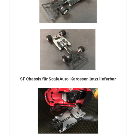
SF Chassis für ScaleAuto-Karossen jetzt lieferbar