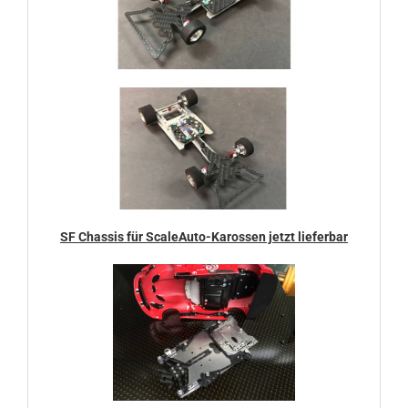
SF Chassis für ScaleAuto-Karossen jetzt lieferbar