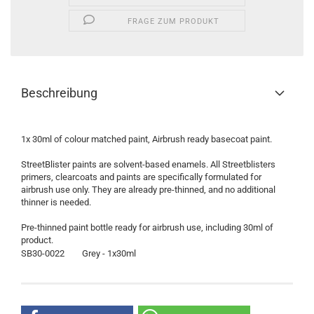
FRAGE ZUM PRODUKT
Beschreibung
1x 30ml of colour matched paint, Airbrush ready basecoat paint.
StreetBlister paints are solvent-based enamels. All Streetblisters
primers, clearcoats and paints are specifically formulated for
airbrush use only. They are already pre-thinned, and no additional
thinner is needed.
Pre-thinned paint bottle ready for airbrush use, including 30ml of
product.
SB30-0022
Grey - 1x30ml