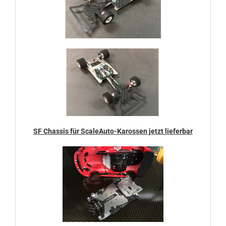
SF Chassis für ScaleAuto-Karossen jetzt lieferbar