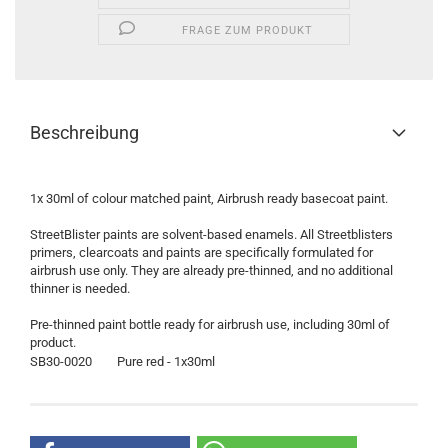
FRAGE ZUM PRODUKT
Beschreibung
1x 30ml of colour matched paint, Airbrush ready basecoat paint.
StreetBlister paints are solvent-based enamels. All Streetblisters
primers, clearcoats and paints are specifically formulated for
airbrush use only. They are already pre-thinned, and no additional
thinner is needed.
Pre-thinned paint bottle ready for airbrush use, including 30ml of
product.
SB30-0020
Pure red - 1x30ml