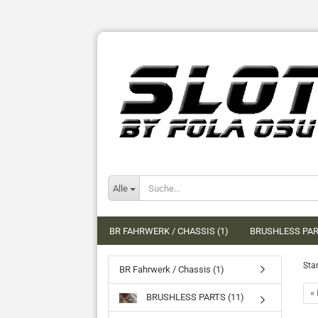
Alle
BR FAHRWERK / CHASSIS (1)
BRUSHLESS PAR
Star
BR Fahrwerk / Chassis (1)
« 
BRUSHLESS PARTS (11)