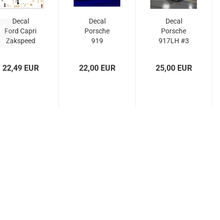
Decal
Decal
Decal
Ford Capri
Porsche
Porsche
Zakspeed
919
917LH #3
JPS #5
Hippie
Le Mans
#17
1970
22,49 EUR
22,00 EUR
25,00 EUR