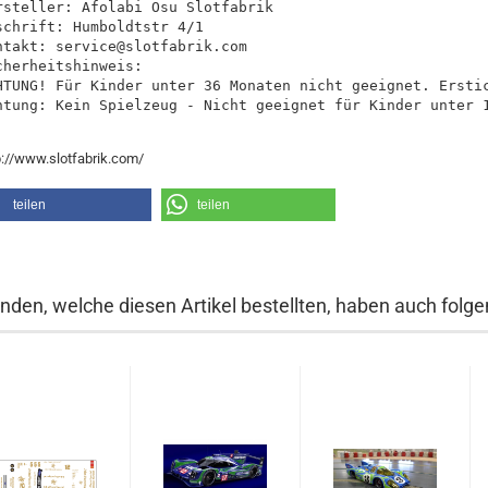
rsteller: Afolabi Osu Slotfabrik

schrift: Humboldtstr 4/1

ntakt: service@slotfabrik.com

cherheitshinweis:

HTUNG! Für Kinder unter 36 Monaten nicht geeignet. Erstic
htung: Kein Spielzeug - Nicht geeignet für Kinder unter 
p://www.slotfabrik.com/
teilen
teilen
nden, welche diesen Artikel bestellten, haben auch folgen