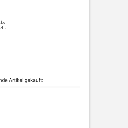
kungsgefahr wegen verschluckbarer Kleinteile.

14 Jahre
de Artikel gekauft: