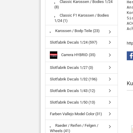
Classic Karossen / Bodies 1/24
He
(8)
An
Ko
Classic F1 Karossen / Bodies
Si
1/24 (1)
AC
Ac
Karossen / Body-Teile (23)
Slotfabrik Decals 1/24 (597)
htt
Carrera HYBRID (35)
Slotfabrik Decals 1/27 (3)
Slotfabrik Decals 1/32 (196)
Ku
Slotfabrik Decals 1/43 (12)
Slotfabrik Decals 1/50 (13)
Farben Vallejo Model Color (31)
Raeder / Reifen / Felgen /
Wheels (41)