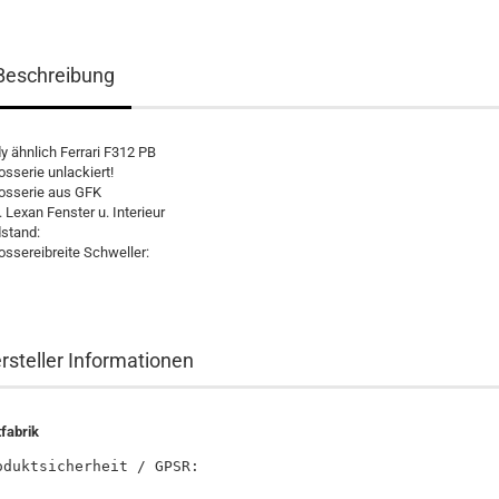
Beschreibung
y ähnlich Ferrari F312 PB
osserie unlackiert!
osserie aus GFK
l. Lexan Fenster u. Interieur
stand:
ossereibreite Schweller:
rsteller Informationen
tfabrik
oduktsicherheit / GPSR:
