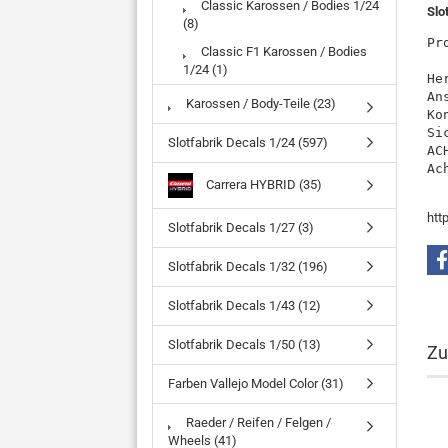
Classic Karossen / Bodies 1/24
Slo
(8)
Pr
Classic F1 Karossen / Bodies
1/24 (1)
He
An
Karossen / Body-Teile (23)
Ko
Si
Slotfabrik Decals 1/24 (597)
AC
Ac
Carrera HYBRID (35)
htt
Slotfabrik Decals 1/27 (3)
Slotfabrik Decals 1/32 (196)
Slotfabrik Decals 1/43 (12)
Slotfabrik Decals 1/50 (13)
Zu
Farben Vallejo Model Color (31)
Raeder / Reifen / Felgen /
Wheels (41)