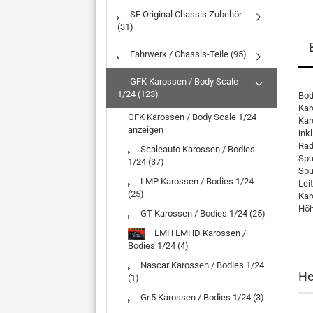
SF Original Chassis Zubehör
(31)
Fahrwerk / Chassis-Teile (95)
GFK Karossen / Body Scale
1/24 (123)
Bod
Kar
GFK Karossen / Body Scale 1/24
Kar
anzeigen
ink
Rad
Scaleauto Karossen / Bodies
Spu
1/24 (37)
Spu
LMP Karossen / Bodies 1/24
Lei
(25)
Kar
Höh
GT Karossen / Bodies 1/24 (25)
LMH LMHD Karossen /
Bodies 1/24 (4)
Nascar Karossen / Bodies 1/24
He
(1)
Gr.5 Karossen / Bodies 1/24 (3)