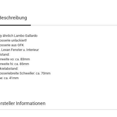
Beschreibung
y ähnlich Lambo Gallardo
osserie unlackiert!
osserie aus GFK
l. Lexan Fenster u. Interieur
stand:
rweite vo: ca. 83mm
rweite hi: ca. 85mm
tkielabstand:
osseriebreite Schweller: ca. 70mm
e: ca. 41mm
rsteller Informationen