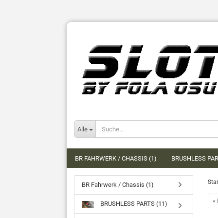
Alle
BR FAHRWERK / CHASSIS (1)
BRUSHLESS PAR
Star
BR Fahrwerk / Chassis (1)
« 
BRUSHLESS PARTS (11)