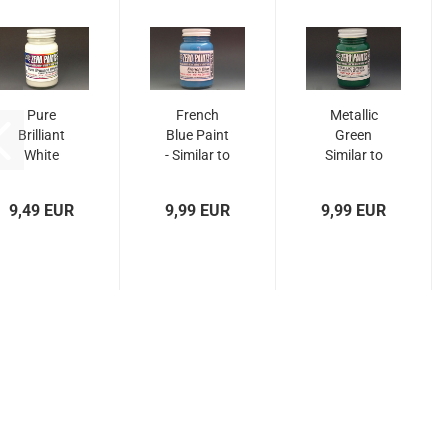
Pure
French
Metallic
Brilliant
Blue Paint
Green
White
- Similar to
Similar to
Paint
TS10
TS20
(Similar to
60ml
60ml
9,49 EUR
9,99 EUR
9,99 EUR
TS26)...