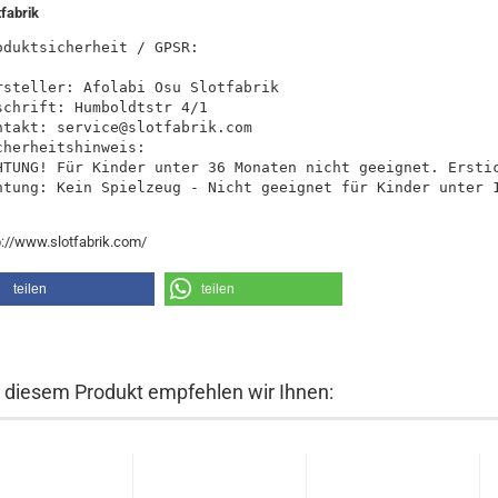
tfabrik
oduktsicherheit / GPSR:

rsteller: Afolabi Osu Slotfabrik

schrift: Humboldtstr 4/1

ntakt: service@slotfabrik.com

cherheitshinweis:

HTUNG! Für Kinder unter 36 Monaten nicht geeignet. Erstic
htung: Kein Spielzeug - Nicht geeignet für Kinder unter 
p://www.slotfabrik.com/
teilen
teilen
 diesem Produkt empfehlen wir Ihnen: