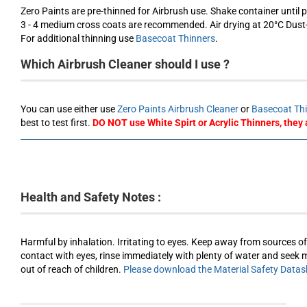
Zero Paints are pre-thinned for Airbrush use. Shake container until p
3 - 4 medium cross coats are recommended. Air drying at 20°C Dust-f
For additional thinning use
Basecoat Thinners
.
Which Airbrush Cleaner should I use ?
You can use either use
Zero Paints Airbrush Cleaner
or
Basecoat Th
best to test first.
DO NOT use White Spirt or Acrylic Thinners, they 
Health and Safety Notes :
Harmful by inhalation. Irritating to eyes. Keep away from sources o
contact with eyes, rinse immediately with plenty of water and seek m
out of reach of children.
Please download the Material Safety Datash