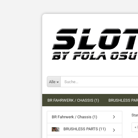
Alle
BR FAHRWERK / CHASSIS (1)
BRUSHLESS PAR
Star
BR Fahrwerk / Chassis (1)
« 
BRUSHLESS PARTS (11)