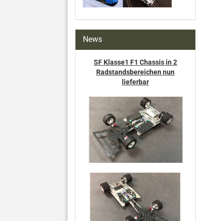
News
SF Klasse1 F1 Chassis in 2
Radstandsbereichen nun
lieferbar