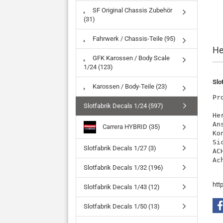
SF Original Chassis Zubehör
(31)
Fahrwerk / Chassis-Teile (95)
He
GFK Karossen / Body Scale
1/24 (123)
Slo
Karossen / Body-Teile (23)
Pr
Slotfabrik Decals 1/24 (597)
He
An
Carrera HYBRID (35)
Ko
Si
Slotfabrik Decals 1/27 (3)
AC
Ac
Slotfabrik Decals 1/32 (196)
htt
Slotfabrik Decals 1/43 (12)
Slotfabrik Decals 1/50 (13)