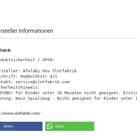
rsteller Informationen
tfabrik
oduktsicherheit / GPSR:

rsteller: Afolabi Osu Slotfabrik

schrift: Humboldtstr 4/1

ntakt: service@slotfabrik.com

cherheitshinweis:

HTUNG! Für Kinder unter 36 Monaten nicht geeignet. Erstic
htung: Kein Spielzeug - Nicht geeignet für Kinder unter 
p://www.slotfabrik.com/
teilen
teilen