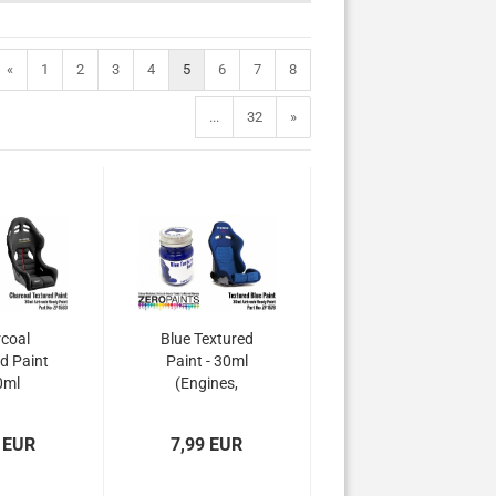
«
1
2
3
4
5
6
7
8
...
32
»
coal
Blue Textured
d Paint
Paint - 30ml
0ml
(Engines,
ines,
Interiors etc)
rs etc)
 EUR
7,99 EUR
1583