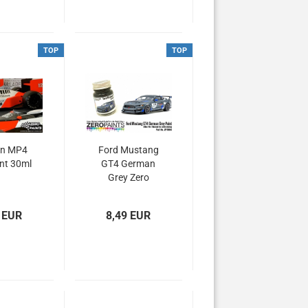
TOP
TOP
en MP4
Ford Mustang
nt 30ml
GT4 German
Grey Zero
Paints - 30ml
ZP-1664
 EUR
8,49 EUR