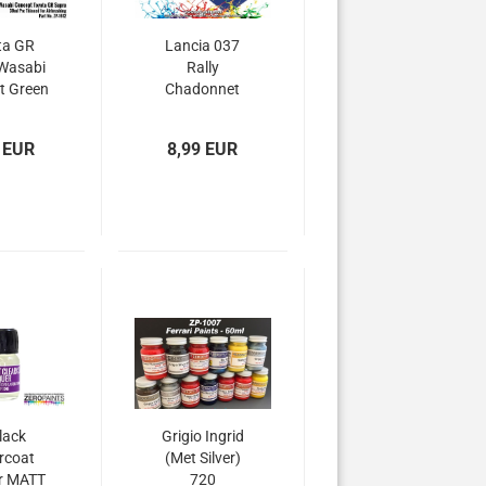
ta GR
Lancia 037
Wasabi
Rally
t Green
Chadonnet
 30ml
Blue Paint
60ml
 EUR
8,99 EUR
lack
Grigio Ingrid
rcoat
(Met Silver)
r MATT
720