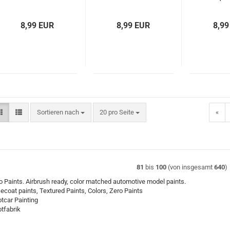
Candy Paints
30ml ZP-
30ml Z
60ml
1127/30
8,99 EUR
8,99 EUR
8,99
Sortieren nach
pro Seite
Sortieren nach
20 pro Seite
«
81
bis
100
(von insgesamt
640
)
o Paints. Airbrush ready, color matched automotive model paints.
ecoat paints, Textured Paints, Colors, Zero Paints
lotcar Painting
otfabrik