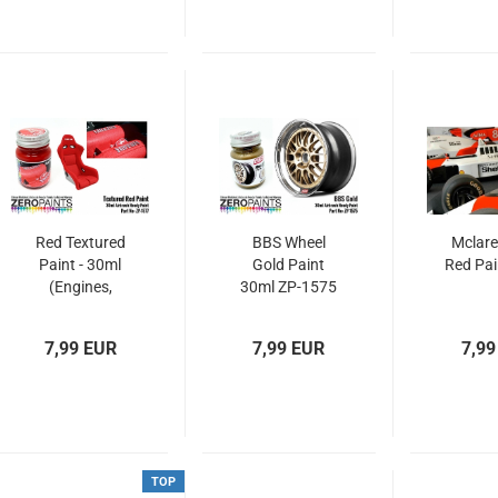
Red Textured
BBS Wheel
Mclar
Paint - 30ml
Gold Paint
Red Pai
(Engines,
30ml ZP-1575
Interiors etc)
7,99 EUR
7,99 EUR
7,99
TOP