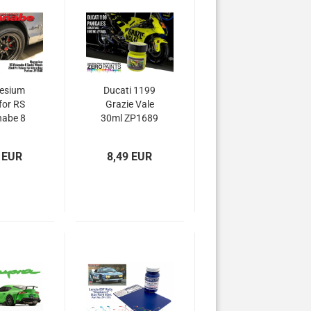
esium
Ducati 1199
for RS
Grazie Vale
abe 8
30ml ZP1689
Wheels
p-1540
 EUR
8,49 EUR