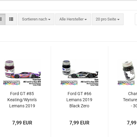
Sortieren nach
pro Seite
Sortieren nach
Alle Hersteller
20 pro Seite
Ford GT #85
Ford GT #66
Char
Keating/Wynn's
Lemans 2019
Texture
Lemans 2019
Black Zero
- 3
Pearl Purple
Colour
(Eng
Zero Colour
Matched
Interio
7,99 EUR
7,99 EUR
7,99
Matched
Paints 30ml
zp-
Paints 30ml