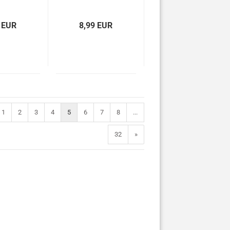
P-3045
 EUR
8,99 EUR
1
2
3
4
5
6
7
8
...
32
»