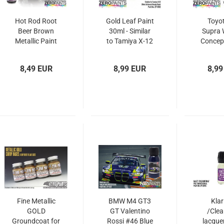
Hot Rod Root
Gold Leaf Paint
Toyo
Beer Brown
30ml - Similar
Supra 
Metallic Paint
to Tamiya X-12
Concep
30ml ZP 1766
ZP-7012
Paint
8,49 EUR
8,99 EUR
8,99
Fine Metallic
BMW M4 GT3
Klar
GOLD
GT Valentino
/Clea
Groundcoat for
Rossi #46 Blue
lacque