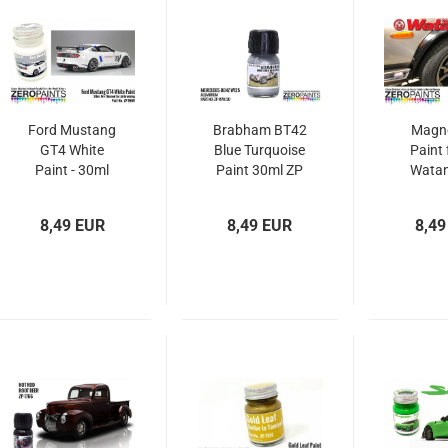
Ford Mustang
Brabham BT42
Magn
GT4 White
Blue Turquoise
Paint 
Paint - 30ml
Paint 30ml ZP
Watan
1632 Zero
Spoke 
Paints
30ml z
8,49 EUR
8,49 EUR
8,49