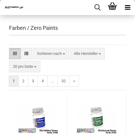
Farben / Zero Paints
Sortieren nach
Sortieren nach
Alle Hersteller
pro Seite
20 pro Seite
1
2
3
4
...
32
»