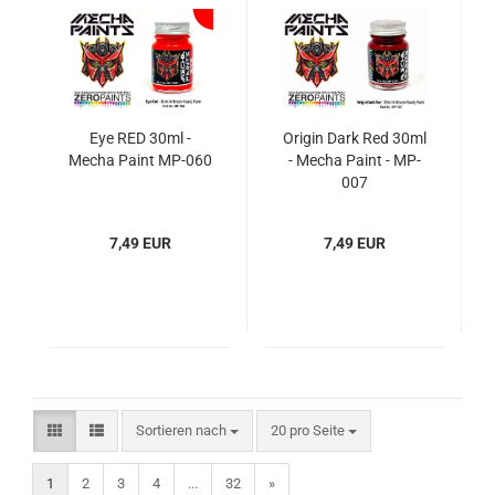
Eye RED 30ml -
Origin Dark Red 30ml
Mecha Paint MP-060
- Mecha Paint - MP-
007
7,49 EUR
7,49 EUR
Sortieren nach
pro Seite
Sortieren nach
20 pro Seite
1
2
3
4
...
32
»