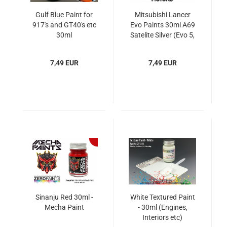
Gulf Blue Paint for
Mitsubishi Lancer
917's and GT40's etc
Evo Paints 30ml A69
30ml
Satelite Silver (Evo 5,
6, TME & 7)
7,49 EUR
7,49 EUR
Sinanju Red 30ml -
White Textured Paint
Mecha Paint
- 30ml (Engines,
Interiors etc)