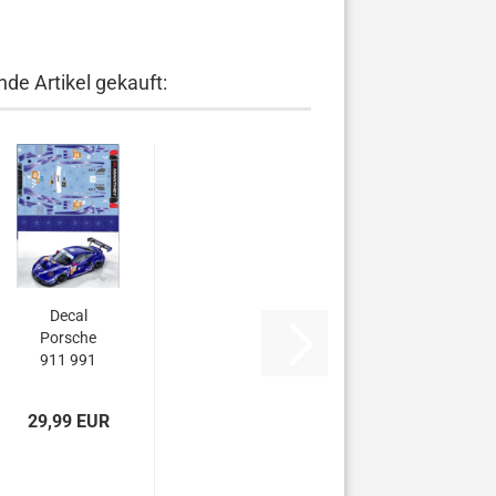
de Artikel gekauft:
Decal
Porsche
911 991
GT3 R
Manthey
29,99 EUR
ASIAN...