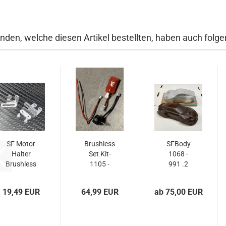
nden, welche diesen Artikel bestellten, haben auch folgen
SF Motor
Brushless
SFBody
Halter
Set Kit-
1068 -
Brushless
1105 -
991 .2
Only
3000KV
GT3 RSR
Brushless-
19,49 EUR
64,99 EUR
ab 75,00 EUR
Motor...