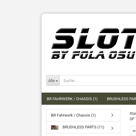
Alle
BR FAHRWERK / CHASSIS (1)
BRUSHLESS PAR
Star
BR Fahrwerk / Chassis (1)
GP 
BRUSHLESS PARTS (11)
we