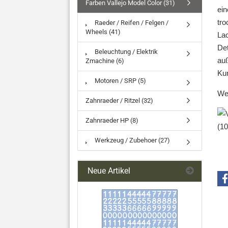
Farben Vallejo Model Color (31)
ein
tro
Raeder / Reifen / Felgen /
Wheels (41)
Lac
Det
Beleuchtung / Elektrik
auß
Zmachine (6)
Kun
Motoren / SRP (5)
We
Zahnraeder / Ritzel (32)
Zahnraeder HP (8)
Werkzeug / Zubehoer (27)
Neue Artikel