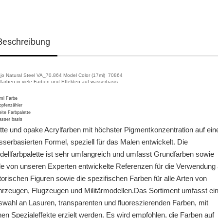
Beschreibung
ejo Natural Steel VA_70.864 Model Color (17ml) 70864
lfarben in viele Farben und Effekten auf wasserbasis
ml Farbe
opfenzähler
eite Farbpalette
sser basis
te und opake Acrylfarben mit höchster Pigmentkonzentration auf ein
serbasierten Formel, speziell für das Malen entwickelt. Die
ellfarbpalette ist sehr umfangreich und umfasst Grundfarben sowie
le von unseren Experten entwickelte Referenzen für die Verwendung
torischen Figuren sowie die spezifischen Farben für alle Arten von
rzeugen, Flugzeugen und Militärmodellen.Das Sortiment umfasst ei
wahl an Lasuren, transparenten und fluoreszierenden Farben, mit
en Spezialeffekte erzielt werden. Es wird empfohlen, die Farben auf