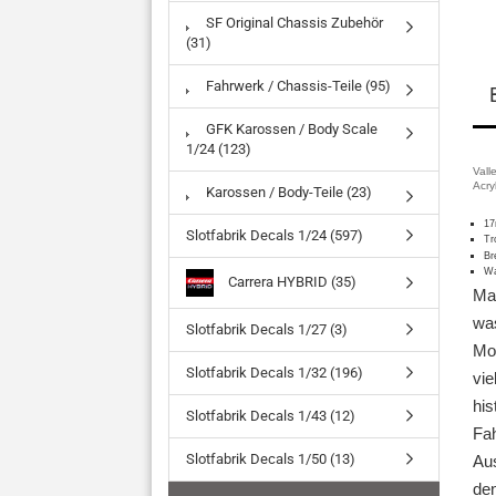
SF Original Chassis Zubehör
(31)
Fahrwerk / Chassis-Teile (95)
GFK Karossen / Body Scale
1/24 (123)
Vall
Acry
Karossen / Body-Teile (23)
17
Slotfabrik Decals 1/24 (597)
Tr
Br
Wa
Carrera HYBRID (35)
Mat
was
Slotfabrik Decals 1/27 (3)
Mod
Slotfabrik Decals 1/32 (196)
vie
his
Slotfabrik Decals 1/43 (12)
Fah
Slotfabrik Decals 1/50 (13)
Aus
den