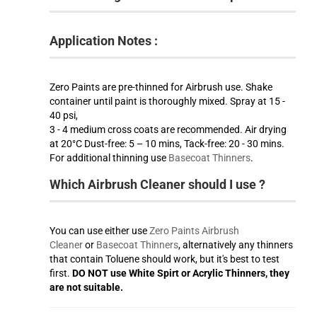
Application Notes :
Zero Paints are pre-thinned for Airbrush use. Shake
container until paint is thoroughly mixed. Spray at 15 -
40 psi,
3 - 4 medium cross coats are recommended. Air drying
at 20°C Dust-free: 5 – 10 mins, Tack-free: 20 - 30 mins.
For additional thinning use
Basecoat Thinners
.
Which Airbrush Cleaner should I use ?
You can use either use
Zero Paints Airbrush
Cleaner
or
Basecoat Thinners
, alternatively any thinners
that contain Toluene should work, but it's best to test
first.
DO NOT use White Spirt or Acrylic Thinners, they
are not suitable.