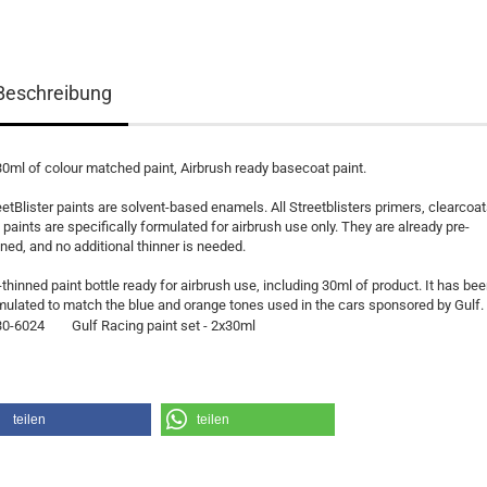
Beschreibung
30ml of colour matched paint, Airbrush ready basecoat paint.
eetBlister paints are solvent-based enamels. All Streetblisters primers, clearcoa
 paints are specifically formulated for airbrush use only. They are already pre-
nned, and no additional thinner is needed.
-thinned paint bottle ready for airbrush use, including 30ml of product. It has be
mulated to match the blue and orange tones used in the cars sponsored by Gulf.
0-6024
Gulf Racing paint set - 2x30ml
teilen
teilen