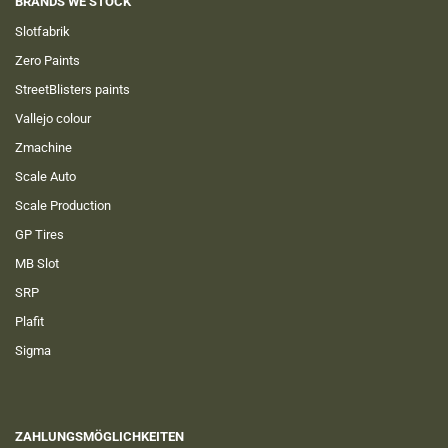
BRANDS WE STOCK
Slotfabrik
Zero Paints
StreetBlisters paints
Vallejo colour
Zmachine
Scale Auto
Scale Production
GP Tires
MB Slot
SRP
Plafit
Sigma
ZAHLUNGSMÖGLICHKEITEN