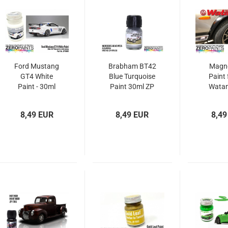
Ford Mustang
Brabham BT42
Magn
GT4 White
Blue Turquoise
Paint 
Paint - 30ml
Paint 30ml ZP
Watan
1632 Zero
Spoke 
Paints
30ml z
8,49 EUR
8,49 EUR
8,49