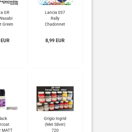
ta GR
Lancia 037
Wasabi
Rally
t Green
Chadonnet
 30ml
Blue Paint
60ml
 EUR
8,99 EUR
lack
Grigio Ingrid
rcoat
(Met Silver)
r MATT
720