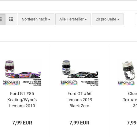
Sortieren nach
pro Seite
Sortieren nach
Alle Hersteller
20 pro Seite
Ford GT #85
Ford GT #66
Char
Keating/Wynn's
Lemans 2019
Texture
Lemans 2019
Black Zero
- 3
Pearl Purple
Colour
(Eng
Zero Colour
Matched
Interio
7,99 EUR
7,99 EUR
7,99
Matched
Paints 30ml
zp-
Paints 30ml