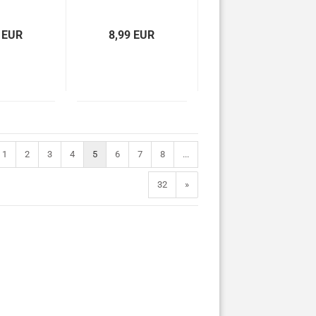
P-3045
 EUR
8,99 EUR
1
2
3
4
5
6
7
8
...
32
»