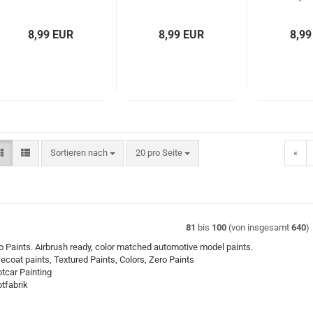
Candy Paints
30ml ZP-
30ml Z
60ml
1127/30
8,99 EUR
8,99 EUR
8,99
Sortieren nach
pro Seite
Sortieren nach
20 pro Seite
«
81
bis
100
(von insgesamt
640
)
o Paints. Airbrush ready, color matched automotive model paints.
ecoat paints, Textured Paints, Colors, Zero Paints
lotcar Painting
otfabrik