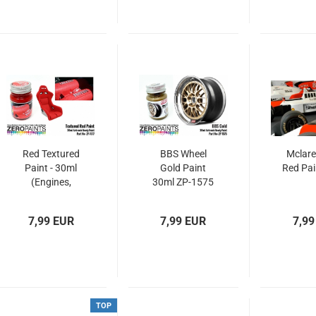
Red Textured
BBS Wheel
Mclar
Paint - 30ml
Gold Paint
Red Pai
(Engines,
30ml ZP-1575
Interiors etc)
7,99 EUR
7,99 EUR
7,99
TOP