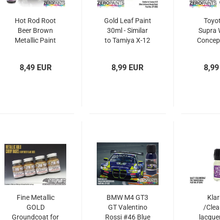
Hot Rod Root
Gold Leaf Paint
Toyo
Beer Brown
30ml - Similar
Supra 
Metallic Paint
to Tamiya X-12
Concep
30ml ZP 1766
ZP-7012
Paint
8,49 EUR
8,99 EUR
8,99
Fine Metallic
BMW M4 GT3
Klar
GOLD
GT Valentino
/Clea
Groundcoat for
Rossi #46 Blue
lacque