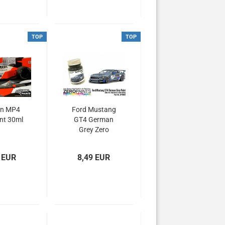
TOP
TOP
en MP4
Ford Mustang
nt 30ml
GT4 German
Grey Zero
Paints - 30ml
ZP-1664
 EUR
8,49 EUR