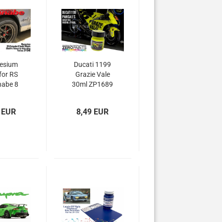
esium
Ducati 1199
for RS
Grazie Vale
abe 8
30ml ZP1689
Wheels
p-1540
 EUR
8,49 EUR