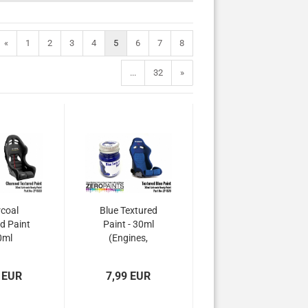
«
1
2
3
4
5
6
7
8
...
32
»
coal
Blue Textured
d Paint
Paint - 30ml
0ml
(Engines,
ines,
Interiors etc)
rs etc)
 EUR
7,99 EUR
1583